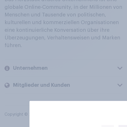
globale Online-Community, in der Millionen von
Menschen und Tausende von politischen,
kulturellen und kommerziellen Organisationen
eine kontinuierliche Konversation über ihre
Überzeugungen, Verhaltensweisen und Marken
führen.
Unternehmen
Mitglieder und Kunden
Copyright © 2026 YouGov PLC. Alle Rechte vorbehalten.