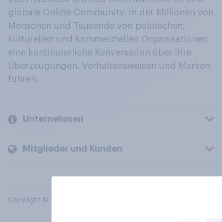
globale Online-Community, in der Millionen von
Menschen und Tausende von politischen,
kulturellen und kommerziellen Organisationen
eine kontinuierliche Konversation über ihre
Überzeugungen, Verhaltensweisen und Marken
führen.
Unternehmen
Mitglieder und Kunden
Copyright © 2026 YouGov PLC. Alle Rechte vorbehalten.