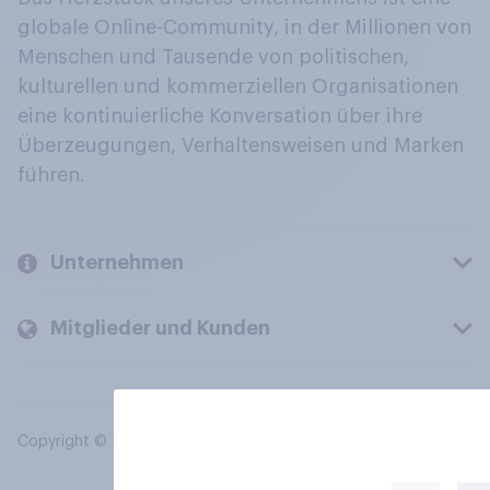
globale Online-Community, in der Millionen von
Menschen und Tausende von politischen,
kulturellen und kommerziellen Organisationen
eine kontinuierliche Konversation über ihre
Überzeugungen, Verhaltensweisen und Marken
führen.
Unternehmen
Mitglieder und Kunden
Copyright © 2026 YouGov PLC. Alle Rechte vorbehalten.