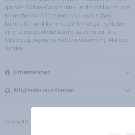
globale Online-Community, in der Millionen von
Menschen und Tausende von politischen,
kulturellen und kommerziellen Organisationen
eine kontinuierliche Konversation über ihre
Überzeugungen, Verhaltensweisen und Marken
führen.
Unternehmen
Mitglieder und Kunden
Copyright © 2026 YouGov PLC. Alle Rechte vorbehalten.