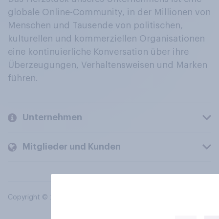
globale Online-Community, in der Millionen von
Menschen und Tausende von politischen,
kulturellen und kommerziellen Organisationen
eine kontinuierliche Konversation über ihre
Überzeugungen, Verhaltensweisen und Marken
führen.
Unternehmen
Mitglieder und Kunden
Copyright © 2026 YouGov PLC. Alle Rechte vorbehalten.