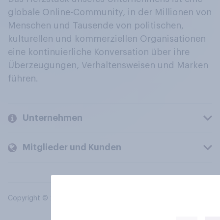
globale Online-Community, in der Millionen von
Menschen und Tausende von politischen,
kulturellen und kommerziellen Organisationen
eine kontinuierliche Konversation über ihre
Überzeugungen, Verhaltensweisen und Marken
führen.
Unternehmen
Mitglieder und Kunden
Copyright © 2026 YouGov PLC. Alle Rechte vorbehalten.