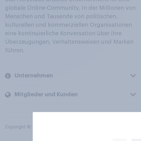
globale Online-Community, in der Millionen von
Menschen und Tausende von politischen,
kulturellen und kommerziellen Organisationen
eine kontinuierliche Konversation über ihre
Überzeugungen, Verhaltensweisen und Marken
führen.
Unternehmen
Mitglieder und Kunden
Copyright © 2026 YouGov PLC. Alle Rechte vorbehalten.