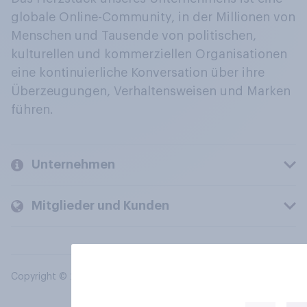
globale Online-Community, in der Millionen von
Menschen und Tausende von politischen,
kulturellen und kommerziellen Organisationen
eine kontinuierliche Konversation über ihre
Überzeugungen, Verhaltensweisen und Marken
führen.
Unternehmen
Mitglieder und Kunden
Copyright © 2026 YouGov PLC. Alle Rechte vorbehalten.