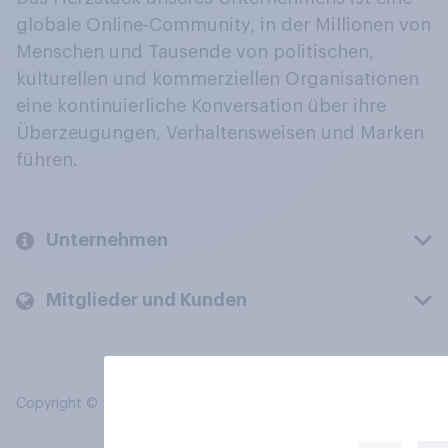
globale Online-Community, in der Millionen von
Menschen und Tausende von politischen,
kulturellen und kommerziellen Organisationen
eine kontinuierliche Konversation über ihre
Überzeugungen, Verhaltensweisen und Marken
führen.
Unternehmen
Mitglieder und Kunden
Copyright © 2026 YouGov PLC. Alle Rechte vorbehalten.