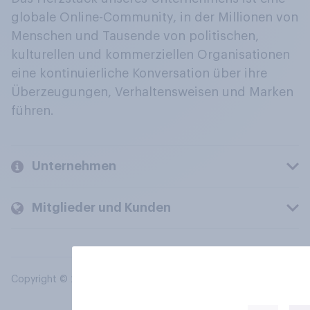
globale Online-Community, in der Millionen von
Menschen und Tausende von politischen,
kulturellen und kommerziellen Organisationen
eine kontinuierliche Konversation über ihre
Überzeugungen, Verhaltensweisen und Marken
führen.
Unternehmen
Mitglieder und Kunden
Copyright © 2026 YouGov PLC. Alle Rechte vorbehalten.