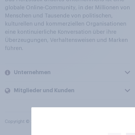
globale Online-Community, in der Millionen von
Menschen und Tausende von politischen,
kulturellen und kommerziellen Organisationen
eine kontinuierliche Konversation über ihre
Überzeugungen, Verhaltensweisen und Marken
führen.
Unternehmen
Mitglieder und Kunden
Copyright © 2026 YouGov PLC. Alle Rechte vorbehalten.