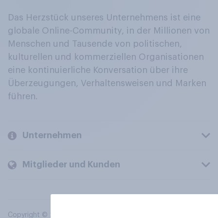
Das Herzstück unseres Unternehmens ist eine
globale Online-Community, in der Millionen von
Menschen und Tausende von politischen,
kulturellen und kommerziellen Organisationen
eine kontinuierliche Konversation über ihre
Überzeugungen, Verhaltensweisen und Marken
führen.
Unternehmen
Mitglieder und Kunden
Copyright © 2026 YouGov PLC. Alle Rechte vorbehalten.