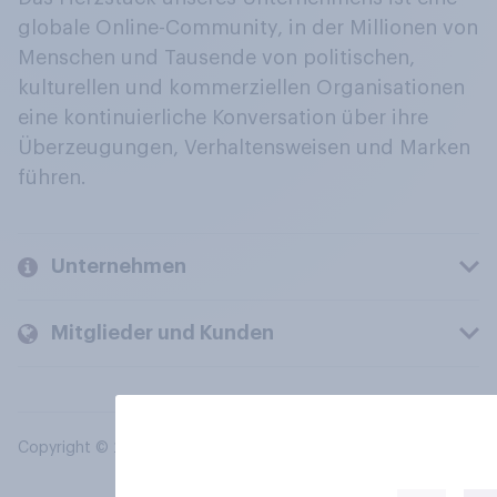
globale Online-Community, in der Millionen von
Menschen und Tausende von politischen,
kulturellen und kommerziellen Organisationen
eine kontinuierliche Konversation über ihre
Überzeugungen, Verhaltensweisen und Marken
führen.
Unternehmen
Mitglieder und Kunden
Copyright © 2026 YouGov PLC. Alle Rechte vorbehalten.