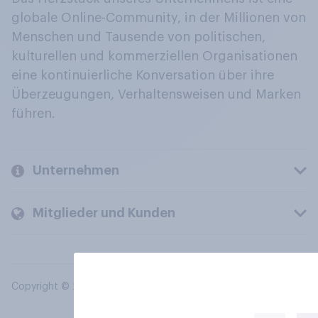
globale Online-Community, in der Millionen von
Menschen und Tausende von politischen,
kulturellen und kommerziellen Organisationen
eine kontinuierliche Konversation über ihre
Überzeugungen, Verhaltensweisen und Marken
führen.
Unternehmen
Mitglieder und Kunden
Copyright © 2026 YouGov PLC. Alle Rechte vorbehalten.