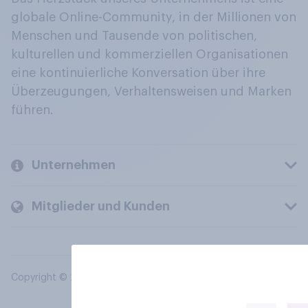
globale Online-Community, in der Millionen von
Menschen und Tausende von politischen,
kulturellen und kommerziellen Organisationen
eine kontinuierliche Konversation über ihre
Überzeugungen, Verhaltensweisen und Marken
führen.
Unternehmen
Mitglieder und Kunden
Copyright © 2026 YouGov PLC. Alle Rechte vorbehalten.