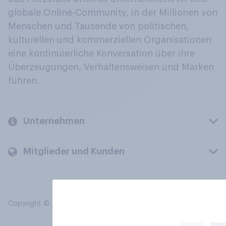
globale Online-Community, in der Millionen von
Menschen und Tausende von politischen,
kulturellen und kommerziellen Organisationen
eine kontinuierliche Konversation über ihre
Überzeugungen, Verhaltensweisen und Marken
führen.
Unternehmen
Mitglieder und Kunden
Copyright © 2026 YouGov PLC. Alle Rechte vorbehalten.