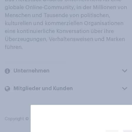
globale Online-Community, in der Millionen von
Menschen und Tausende von politischen,
kulturellen und kommerziellen Organisationen
eine kontinuierliche Konversation über ihre
Überzeugungen, Verhaltensweisen und Marken
führen.
Unternehmen
Mitglieder und Kunden
Copyright © 2026 YouGov PLC. Alle Rechte vorbehalten.