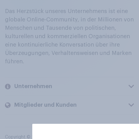
Das Herzstück unseres Unternehmens ist eine
globale Online-Community, in der Millionen von
Menschen und Tausende von politischen,
kulturellen und kommerziellen Organisationen
eine kontinuierliche Konversation über ihre
Überzeugungen, Verhaltensweisen und Marken
führen.
Unternehmen
Mitglieder und Kunden
Copyright © 2026 YouGov PLC. Alle Rechte vorbehalten.