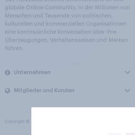
globale Online-Community, in der Millionen von
Menschen und Tausende von politischen,
kulturellen und kommerziellen Organisationen
eine kontinuierliche Konversation über ihre
Überzeugungen, Verhaltensweisen und Marken
führen.
Unternehmen
Mitglieder und Kunden
Copyright © 2026 YouGov PLC. Alle Rechte vorbehalten.