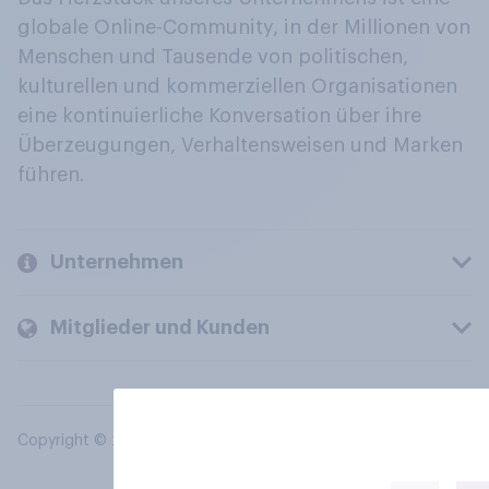
globale Online-Community, in der Millionen von
Menschen und Tausende von politischen,
kulturellen und kommerziellen Organisationen
eine kontinuierliche Konversation über ihre
Überzeugungen, Verhaltensweisen und Marken
führen.
Unternehmen
Mitglieder und Kunden
Copyright © 2026 YouGov PLC. Alle Rechte vorbehalten.