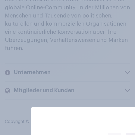
globale Online-Community, in der Millionen von
Menschen und Tausende von politischen,
kulturellen und kommerziellen Organisationen
eine kontinuierliche Konversation über ihre
Überzeugungen, Verhaltensweisen und Marken
führen.
Unternehmen
Mitglieder und Kunden
Copyright © 2026 YouGov PLC. Alle Rechte vorbehalten.