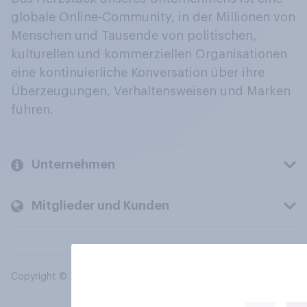
globale Online-Community, in der Millionen von
Menschen und Tausende von politischen,
kulturellen und kommerziellen Organisationen
eine kontinuierliche Konversation über ihre
Überzeugungen, Verhaltensweisen und Marken
führen.
Unternehmen
Mitglieder und Kunden
Copyright © 2026 YouGov PLC. Alle Rechte vorbehalten.