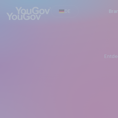
DE
Bra
Entd