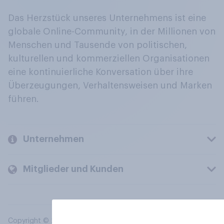
Das Herzstück unseres Unternehmens ist eine
globale Online-Community, in der Millionen von
Menschen und Tausende von politischen,
kulturellen und kommerziellen Organisationen
eine kontinuierliche Konversation über ihre
Überzeugungen, Verhaltensweisen und Marken
führen.
Unternehmen
Mitglieder und Kunden
Copyright © 2026 YouGov PLC. Alle Rechte vorbehalten.