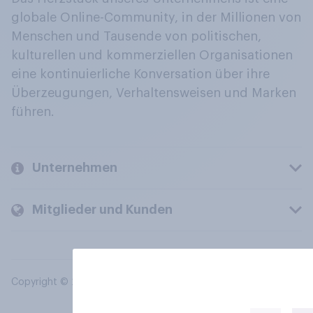
globale Online-Community, in der Millionen von
Menschen und Tausende von politischen,
kulturellen und kommerziellen Organisationen
eine kontinuierliche Konversation über ihre
Überzeugungen, Verhaltensweisen und Marken
führen.
Unternehmen
Mitglieder und Kunden
Copyright © 2026 YouGov PLC. Alle Rechte vorbehalten.