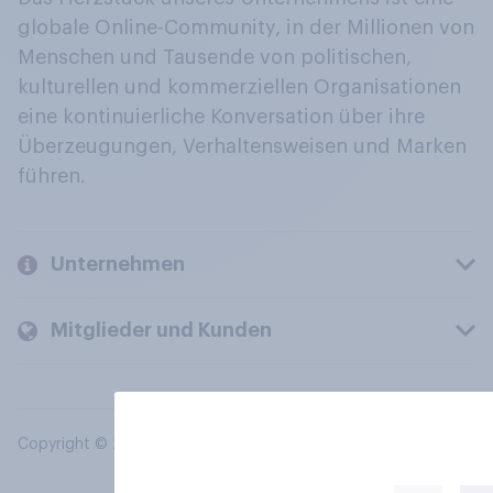
globale Online-Community, in der Millionen von
Menschen und Tausende von politischen,
kulturellen und kommerziellen Organisationen
eine kontinuierliche Konversation über ihre
Überzeugungen, Verhaltensweisen und Marken
führen.
Unternehmen
Mitglieder und Kunden
Copyright © 2026 YouGov PLC. Alle Rechte vorbehalten.