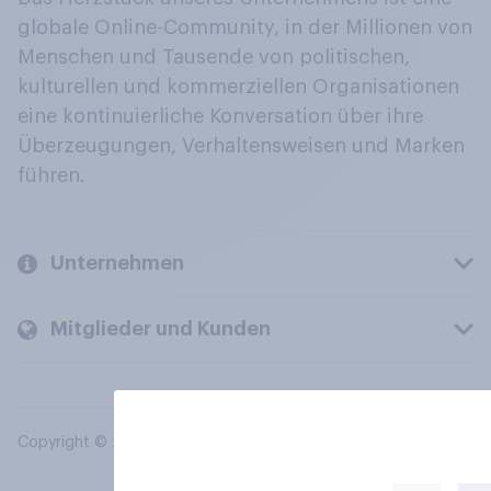
globale Online-Community, in der Millionen von
Menschen und Tausende von politischen,
kulturellen und kommerziellen Organisationen
eine kontinuierliche Konversation über ihre
Überzeugungen, Verhaltensweisen und Marken
führen.
Unternehmen
Mitglieder und Kunden
Copyright © 2026 YouGov PLC. Alle Rechte vorbehalten.