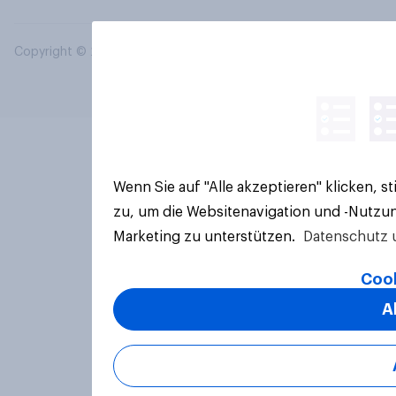
Copyright © 2026 YouGov PLC. Alle Rechte vorbehalten.
Wenn Sie auf "Alle akzeptieren" klicken, 
zu, um die Websitenavigation und -Nutzun
Marketing zu unterstützen.
Datenschutz 
Cook
A