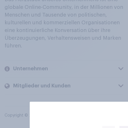
globale Online-Community, in der Millionen von
Menschen und Tausende von politischen,
kulturellen und kommerziellen Organisationen
eine kontinuierliche Konversation über ihre
Überzeugungen, Verhaltensweisen und Marken
führen.
Unternehmen
Mitglieder und Kunden
Copyright © 2026 YouGov PLC. Alle Rechte vorbehalten.