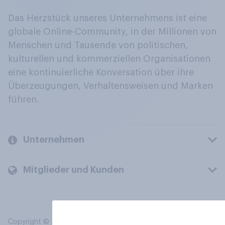
Das Herzstück unseres Unternehmens ist eine
globale Online-Community, in der Millionen von
Menschen und Tausende von politischen,
kulturellen und kommerziellen Organisationen
eine kontinuierliche Konversation über ihre
Überzeugungen, Verhaltensweisen und Marken
führen.
Unternehmen
Mitglieder und Kunden
Copyright © 2026 YouGov PLC. Alle Rechte vorbehalten.