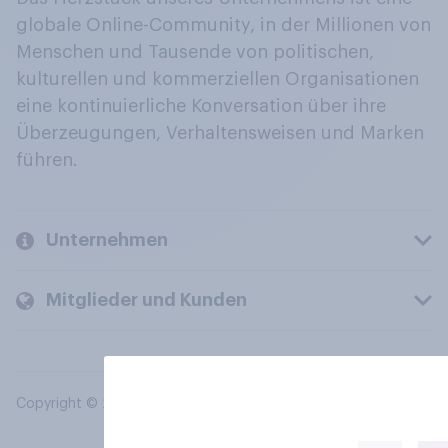
globale Online-Community, in der Millionen von
Menschen und Tausende von politischen,
kulturellen und kommerziellen Organisationen
eine kontinuierliche Konversation über ihre
Überzeugungen, Verhaltensweisen und Marken
führen.
Unternehmen
Mitglieder und Kunden
Copyright © 2026 YouGov PLC. Alle Rechte vorbehalten.