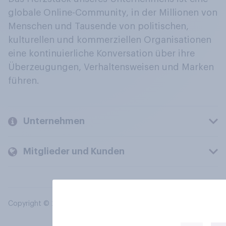
globale Online-Community, in der Millionen von
Menschen und Tausende von politischen,
kulturellen und kommerziellen Organisationen
eine kontinuierliche Konversation über ihre
Überzeugungen, Verhaltensweisen und Marken
führen.
Unternehmen
Mitglieder und Kunden
Copyright © 2026 YouGov PLC. Alle Rechte vorbehalten.