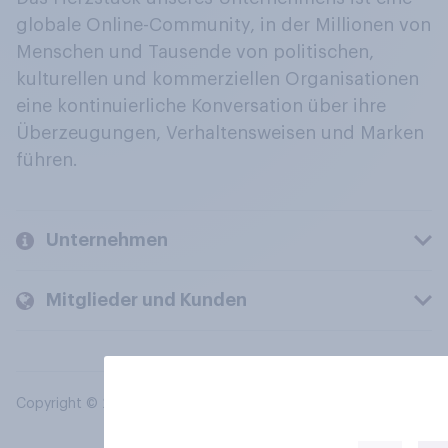
globale Online-Community, in der Millionen von
Menschen und Tausende von politischen,
kulturellen und kommerziellen Organisationen
eine kontinuierliche Konversation über ihre
Überzeugungen, Verhaltensweisen und Marken
führen.
Unternehmen
Mitglieder und Kunden
Copyright © 2026 YouGov PLC. Alle Rechte vorbehalten.