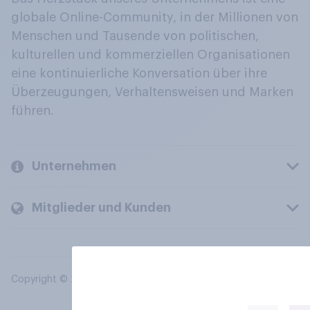
globale Online-Community, in der Millionen von
Menschen und Tausende von politischen,
kulturellen und kommerziellen Organisationen
eine kontinuierliche Konversation über ihre
Überzeugungen, Verhaltensweisen und Marken
führen.
Unternehmen
Mitglieder und Kunden
Copyright © 2026 YouGov PLC. Alle Rechte vorbehalten.