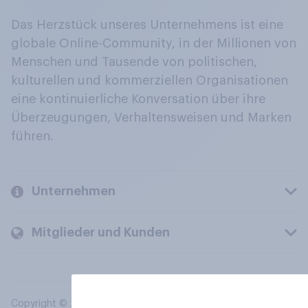
Das Herzstück unseres Unternehmens ist eine
globale Online-Community, in der Millionen von
Menschen und Tausende von politischen,
kulturellen und kommerziellen Organisationen
eine kontinuierliche Konversation über ihre
Überzeugungen, Verhaltensweisen und Marken
führen.
Unternehmen
Mitglieder und Kunden
Copyright © 2026 YouGov PLC. Alle Rechte vorbehalten.