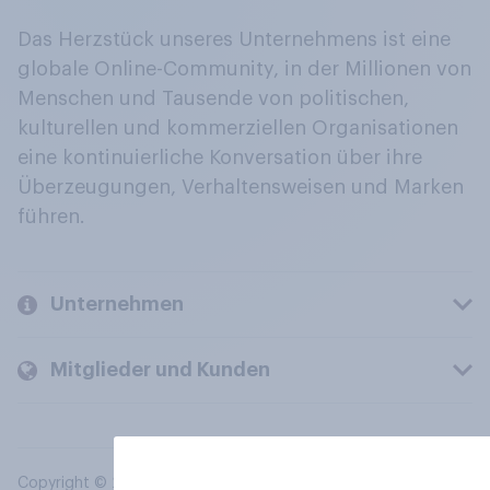
Das Herzstück unseres Unternehmens ist eine
globale Online-Community, in der Millionen von
Menschen und Tausende von politischen,
kulturellen und kommerziellen Organisationen
eine kontinuierliche Konversation über ihre
Überzeugungen, Verhaltensweisen und Marken
führen.
Unternehmen
Mitglieder und Kunden
Copyright © 2026 YouGov PLC. Alle Rechte vorbehalten.