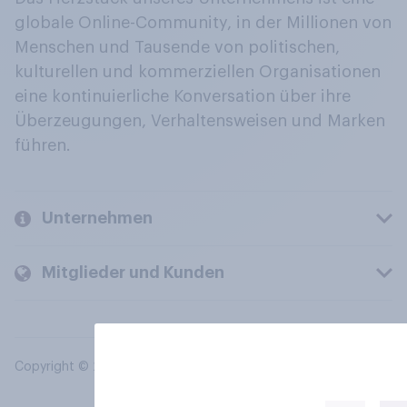
globale Online-Community, in der Millionen von
Menschen und Tausende von politischen,
kulturellen und kommerziellen Organisationen
eine kontinuierliche Konversation über ihre
Überzeugungen, Verhaltensweisen und Marken
führen.
Unternehmen
Mitglieder und Kunden
Copyright © 2026 YouGov PLC. Alle Rechte vorbehalten.