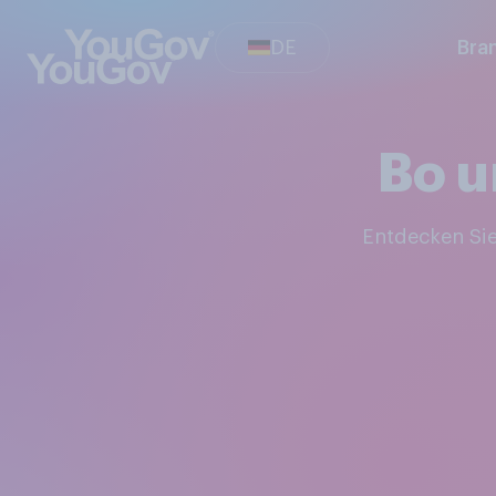
DE
Bra
Bo u
Entdecken S