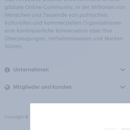
globale Online-Community, in der Millionen von
Menschen und Tausende von politischen,
kulturellen und kommerziellen Organisationen
eine kontinuierliche Konversation über ihre
Überzeugungen, Verhaltensweisen und Marken
führen.
Unternehmen
Mitglieder und Kunden
Copyright © 2026 YouGov PLC. Alle Rechte vorbehalten.