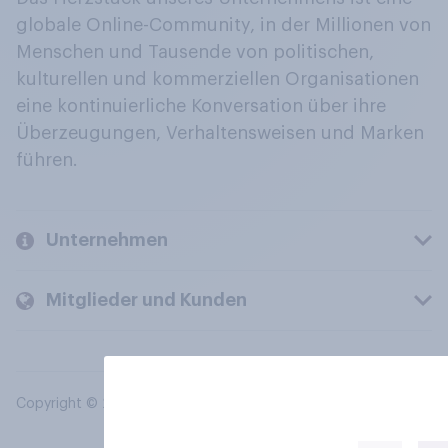
globale Online-Community, in der Millionen von
Menschen und Tausende von politischen,
kulturellen und kommerziellen Organisationen
eine kontinuierliche Konversation über ihre
Überzeugungen, Verhaltensweisen und Marken
führen.
Unternehmen
Mitglieder und Kunden
Copyright © 2026 YouGov PLC. Alle Rechte vorbehalten.