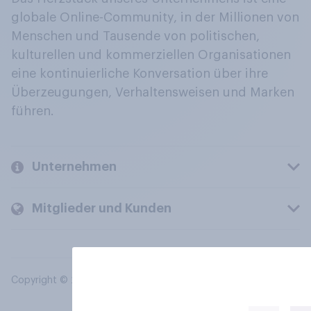
globale Online-Community, in der Millionen von
Menschen und Tausende von politischen,
kulturellen und kommerziellen Organisationen
eine kontinuierliche Konversation über ihre
Überzeugungen, Verhaltensweisen und Marken
führen.
Unternehmen
Mitglieder und Kunden
Copyright © 2026 YouGov PLC. Alle Rechte vorbehalten.