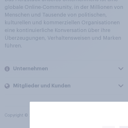
globale Online-Community, in der Millionen von
Menschen und Tausende von politischen,
kulturellen und kommerziellen Organisationen
eine kontinuierliche Konversation über ihre
Überzeugungen, Verhaltensweisen und Marken
führen.
Unternehmen
Mitglieder und Kunden
Copyright © 2026 YouGov PLC. Alle Rechte vorbehalten.