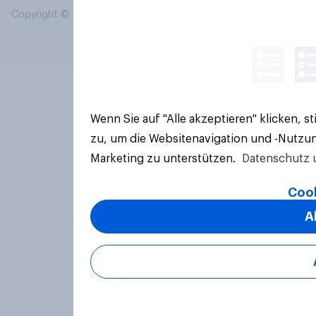
Copyright © 2026 YouGov PLC. Alle Rechte vorbehalten.
Wenn Sie auf "Alle akzeptieren" klicken, 
zu, um die Websitenavigation und -Nutzun
Marketing zu unterstützen.
Datenschutz 
Cook
A