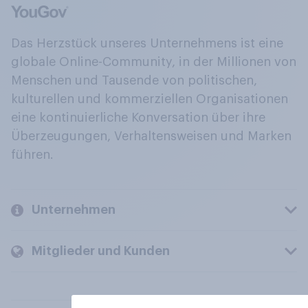
Das Herzstück unseres Unternehmens ist eine
globale Online-Community, in der Millionen von
Menschen und Tausende von politischen,
kulturellen und kommerziellen Organisationen
eine kontinuierliche Konversation über ihre
Überzeugungen, Verhaltensweisen und Marken
führen.
Unternehmen
Mitglieder und Kunden