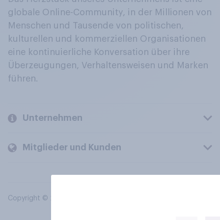
globale Online-Community, in der Millionen von
Menschen und Tausende von politischen,
kulturellen und kommerziellen Organisationen
eine kontinuierliche Konversation über ihre
Überzeugungen, Verhaltensweisen und Marken
führen.
Unternehmen
Mitglieder und Kunden
Copyright © 2026 YouGov PLC. Alle Rechte vorbehalten.