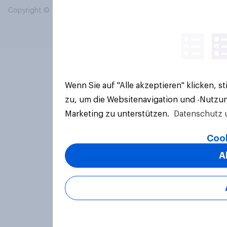
Copyright © 2026 YouGov PLC. Alle Rechte vorbehalten.
Wenn Sie auf "Alle akzeptieren" klicken, 
zu, um die Websitenavigation und -Nutzun
Marketing zu unterstützen.
Datenschutz 
Cook
A