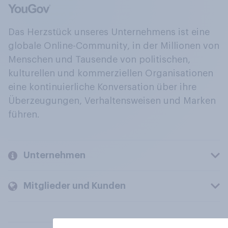
Das Herzstück unseres Unternehmens ist eine
globale Online-Community, in der Millionen von
Menschen und Tausende von politischen,
kulturellen und kommerziellen Organisationen
eine kontinuierliche Konversation über ihre
Überzeugungen, Verhaltensweisen und Marken
führen.
Unternehmen
Mitglieder und Kunden