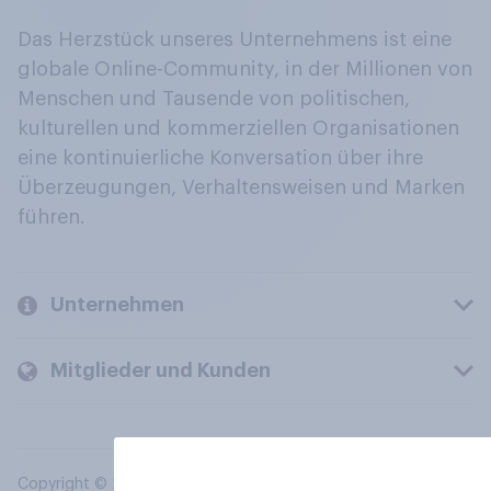
Das Herzstück unseres Unternehmens ist eine
globale Online-Community, in der Millionen von
Menschen und Tausende von politischen,
kulturellen und kommerziellen Organisationen
eine kontinuierliche Konversation über ihre
Überzeugungen, Verhaltensweisen und Marken
führen.
Unternehmen
Mitglieder und Kunden
Copyright © 2026 YouGov PLC. Alle Rechte vorbehalten.