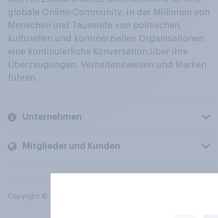
globale Online-Community, in der Millionen von
Menschen und Tausende von politischen,
kulturellen und kommerziellen Organisationen
eine kontinuierliche Konversation über ihre
Überzeugungen, Verhaltensweisen und Marken
führen.
Unternehmen
Mitglieder und Kunden
Copyright © 2026 YouGov PLC. Alle Rechte vorbehalten.