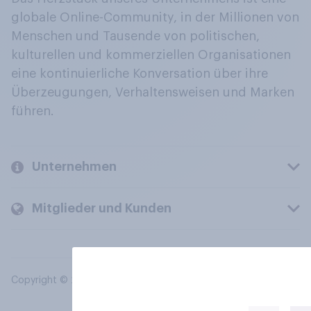
globale Online-Community, in der Millionen von
Menschen und Tausende von politischen,
kulturellen und kommerziellen Organisationen
eine kontinuierliche Konversation über ihre
Überzeugungen, Verhaltensweisen und Marken
führen.
Unternehmen
Mitglieder und Kunden
Copyright © 2026 YouGov PLC. Alle Rechte vorbehalten.