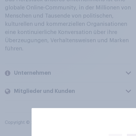
globale Online-Community, in der Millionen von
Menschen und Tausende von politischen,
kulturellen und kommerziellen Organisationen
eine kontinuierliche Konversation über ihre
Überzeugungen, Verhaltensweisen und Marken
führen.
Unternehmen
Mitglieder und Kunden
Copyright © 2026 YouGov PLC. Alle Rechte vorbehalten.