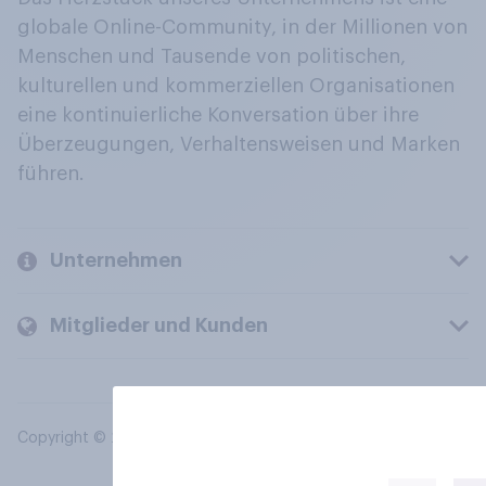
globale Online-Community, in der Millionen von
Menschen und Tausende von politischen,
kulturellen und kommerziellen Organisationen
eine kontinuierliche Konversation über ihre
Überzeugungen, Verhaltensweisen und Marken
führen.
Unternehmen
Mitglieder und Kunden
Copyright © 2026 YouGov PLC. Alle Rechte vorbehalten.